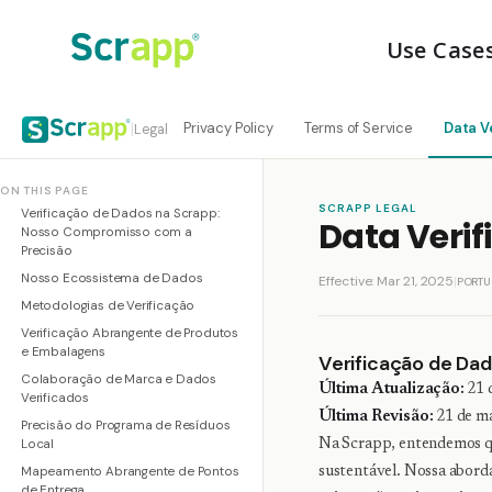
Use Case
Privacy Policy
Terms of Service
Data Ve
Legal
|
ON THIS PAGE
SCRAPP LEGAL
Verificação de Dados na Scrapp:
Data Verif
Nosso Compromisso com a
Precisão
Nosso Ecossistema de Dados
Effective: Mar 21, 2025
|
PORTU
Metodologias de Verificação
Verificação Abrangente de Produtos
e Embalagens
Verificação de Da
Colaboração de Marca e Dados
Última Atualização:
21 
Verificados
Última Revisão:
21 de m
Precisão do Programa de Resíduos
Local
Na Scrapp, entendemos qu
Mapeamento Abrangente de Pontos
sustentável. Nossa abord
de Entrega