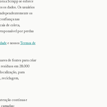
ora a Scrapp se esforce
os os dados. Os usuários
r independentemente os
 confiança nas
ais de coleta,
 responsável por perdas
idade
e nossos
Termos de
ares de fontes para criar
e resíduos em 28.000
localização, para
, reciclagem,
utenção contínua e
s camadas: