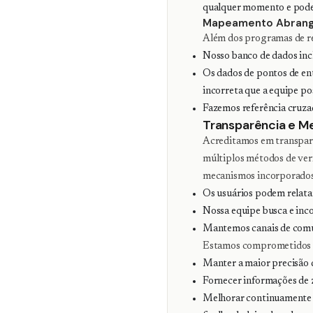
qualquer momento e podem
Mapeamento Abrange
Além dos programas de re
Nosso banco de dados incl
Os dados de pontos de en
incorreta que a equipe pos
Fazemos referência cruzad
Transparência e Me
Acreditamos em transparê
múltiplos métodos de ver
mecanismos incorporados
Os usuários podem relata
Nossa equipe busca e inc
Mantemos canais de comun
Estamos comprometidos
Manter a maior precisão 
Fornecer informações de z
Melhorar continuamente n