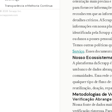
orientação mais precisa e
Transparência e Melhoria Contínua
para fornecer informações
© 2026 Scrapp Inc.
reconhecem que as inform
scrappzero.com
detalhes críticos. A Scra
informações em nossa plat
identificada pela Scrapp 
ou danos a posses pessoai
Temos outras políticas q
Serviço
. Esses documento
Nosso Ecossistem
A plataforma da Scrapp é 
um banco de dados abrang
comunidades. Essa rede c
qualquer tipo de fluxo de
reutilização, doação, repa
Metodologias de V
Verificação Abrang
Nossa fonte de dados mai
verificação rigorosa. Pa