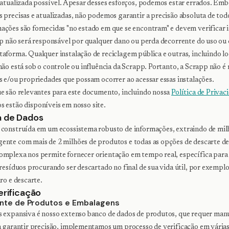
 atualizada possível. Apesar desses esforços, podemos estar errados. Emb
 precisas e atualizadas, não podemos garantir a precisão absoluta de tod
ações são fornecidas "no estado em que se encontram" e devem verifica
pp não será responsável por qualquer dano ou perda decorrente do uso ou
aforma. Qualquer instalação de reciclagem pública e outras, incluindo loc
não está sob o controle ou influência da Scrapp. Portanto, a Scrapp não é
s e/ou propriedades que possam ocorrer ao acessar essas instalações.
ue são relevantes para este documento, incluindo nossa
Política de Privac
s estão disponíveis em nosso site.
a de Dados
construída em um ecossistema robusto de informações, extraindo de milh
ente com mais de 2 milhões de produtos e todas as opções de descarte d
omplexa nos permite fornecer orientação em tempo real, específica para 
 resíduos procurando ser descartado no final de sua vida útil, por exemplo
ro e descarte.
erificação
ente de Produtos e Embalagens
s expansiva é nosso extenso banco de dados de produtos, que requer man
ra garantir precisão, implementamos um processo de verificação em vária