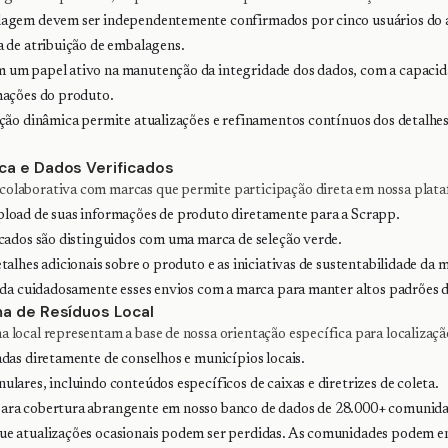
agem devem ser independentemente confirmados por cinco usuários do a
a de atribuição de embalagens.
um papel ativo na manutenção da integridade dos dados, com a capacida
mações do produto.
ação dinâmica permite atualizações e refinamentos contínuos dos detalh
a e Dados Verificados
laborativa com marcas que permite participação direta em nossa plata
load de suas informações de produto diretamente para a Scrapp.
icados são distinguidos com uma marca de seleção verde.
alhes adicionais sobre o produto e as iniciativas de sustentabilidade da 
ida cuidadosamente esses envios com a marca para manter altos padrões d
a de Resíduos Local
local representam a base de nossa orientação específica para localizaçã
das diretamente de conselhos e municípios locais.
lares, incluindo conteúdos específicos de caixas e diretrizes de coleta.
ara cobertura abrangente em nosso banco de dados de 28.000+ comunida
e atualizações ocasionais podem ser perdidas. As comunidades podem en