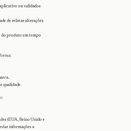
plicativo ou validados
de de relatar alterações
es do produto em tempo
forma:
marca.
e qualidade.
o:
des (EUA, Reino Unido e
viar informações a