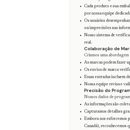
Cada produto e sua embal
por nossa equipe dedicad
Os usuários desempenham 
ou imprecisões nas infor
Nosso sistema de verific
real.
Colaboração de Marc
Criamos uma abordagem co
As marcas podem fazer up
Os envios de marca verif
Essas entradas incluem det
Nossa equipe revisa e val
Precisão do Program
Nossos dados de programa 
As informações são coleta
Capturamos detalhes granu
Embora nos esforcemos p
Canadá), reconhecemos qu