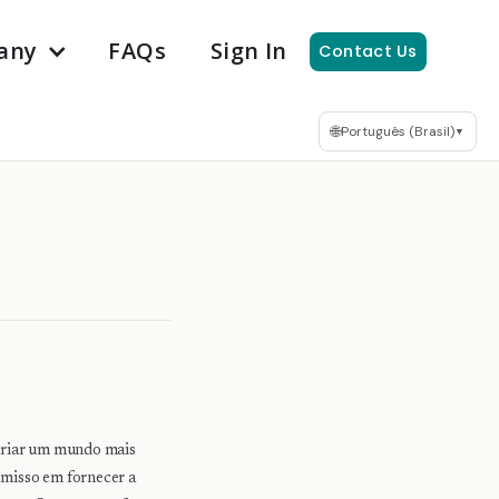
any
FAQs
Sign In
Contact Us
🌐
Português (Brasil)
▼
 criar um mundo mais
omisso em fornecer a