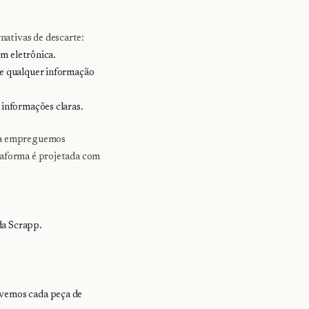
ativas de descarte:
em eletrônica.
 e qualquer informação
 informações claras.
ora empreguemos
taforma é projetada com
da Scrapp.
 vemos cada peça de