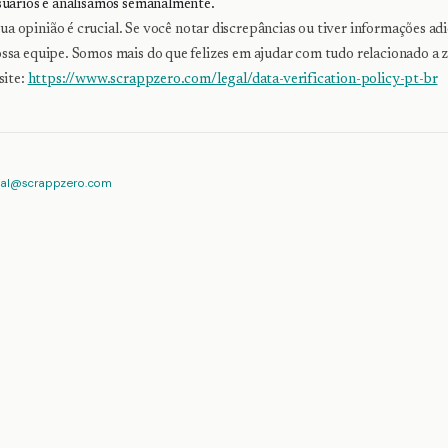
suários e analisamos semanalmente.
ua opinião é crucial. Se você notar discrepâncias ou tiver informações adi
sa equipe. Somos mais do que felizes em ajudar com tudo relacionado a z
site:
https://www.scrappzero.com/legal/data-verification-policy-pt-br
gal@scrappzero.com