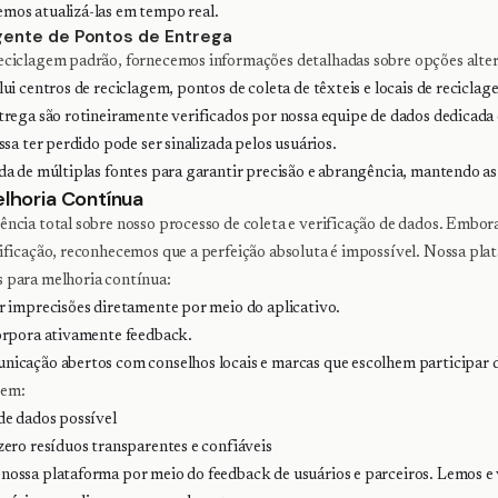
os atualizá-las em tempo real.
nte de Pontos de Entrega
ciclagem padrão, fornecemos informações detalhadas sobre opções altern
ui centros de reciclagem, pontos de coleta de têxteis e locais de reciclag
trega são rotineiramente verificados por nossa equipe de dados dedicada
sa ter perdido pode ser sinalizada pelos usuários.
a de múltiplas fontes para garantir precisão e abrangência, mantendo as
lhoria Contínua
ncia total sobre nosso processo de coleta e verificação de dados. Emb
ificação, reconhecemos que a perfeição absoluta é impossível. Nossa pla
 para melhoria contínua:
r imprecisões diretamente por meio do aplicativo.
orpora ativamente feedback.
icação abertos com conselhos locais e marcas que escolhem participar 
 em:
de dados possível
ero resíduos transparentes e confiáveis
ossa plataforma por meio do feedback de usuários e parceiros. Lemos e