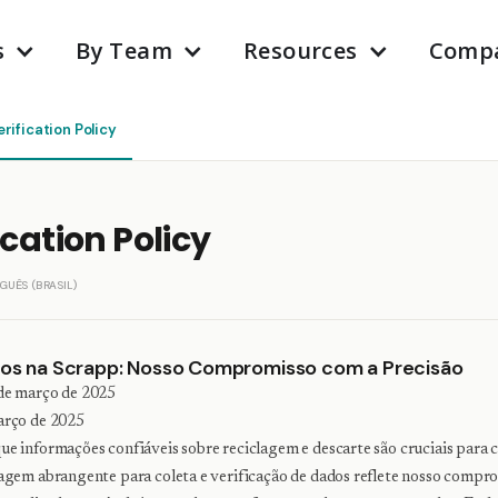
s
By Team
Resources
Comp
rification Policy
ication Policy
GUÊS (BRASIL)
dos na Scrapp: Nosso Compromisso com a Precisão
de março de 2025
arço de 2025
e informações confiáveis sobre reciclagem e descarte são cruciais para
agem abrangente para coleta e verificação de dados reflete nosso compr